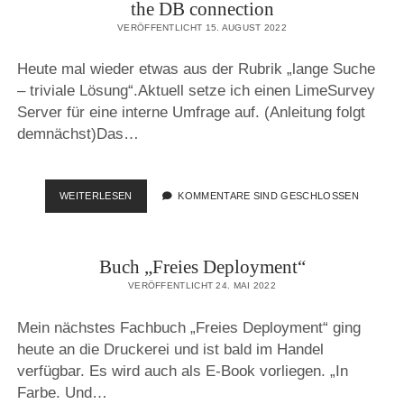
the DB connection
VERÖFFENTLICHT 15. AUGUST 2022
Heute mal wieder etwas aus der Rubrik „lange Suche
– triviale Lösung“.Aktuell setze ich einen LimeSurvey
Server für eine interne Umfrage auf. (Anleitung folgt
demnächst)Das…
LIMESURVEY
WEITERLESEN
KOMMENTARE SIND GESCHLOSSEN
–
CDBCONNECTION
FAILED
Buch „Freies Deployment“
TO
OPEN
VERÖFFENTLICHT 24. MAI 2022
THE
DB
Mein nächstes Fachbuch „Freies Deployment“ ging
CONNECTION
heute an die Druckerei und ist bald im Handel
verfügbar. Es wird auch als E-Book vorliegen. „In
Farbe. Und…