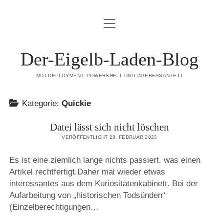
Menü
DATENSCHUTZERKLÄRUNG
öffnen
HAFTUNGSAUSSCHLUSS (DISCLAIMER)
Der-Eigelb-Laden-Blog
IMPRESSUM
MDT-DEPLOYMENT, POWERSHELL UND INTERESSANTE IT
ÜBER DIESE SEITE
Kategorie:
Quickie
mastodon
Datei lässt sich nicht löschen
VERÖFFENTLICHT 28. FEBRUAR 2023
Es ist eine ziemlich lange nichts passiert, was einen
Artikel rechtfertigt.Daher mal wieder etwas
interessantes aus dem Kuriositätenkabinett. Bei der
Aufarbeitung von „historischen Todsünden“
(Einzelberechtigungen…