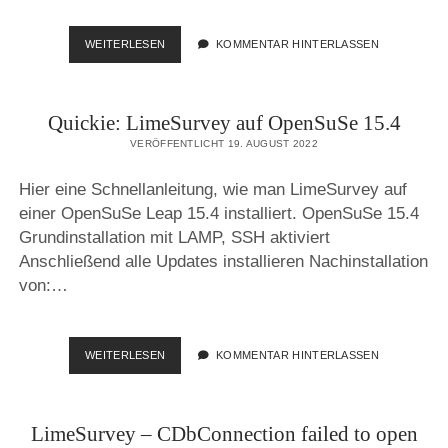
DATEI
WEITERLESEN
KOMMENTAR HINTERLASSEN
LÄSST
SICH
NICHT
Quickie: LimeSurvey auf OpenSuSe 15.4
LÖSCHEN
VERÖFFENTLICHT 19. AUGUST 2022
Hier eine Schnellanleitung, wie man LimeSurvey auf
einer OpenSuSe Leap 15.4 installiert. OpenSuSe 15.4
Grundinstallation mit LAMP, SSH aktiviert
Anschließend alle Updates installieren Nachinstallation
von:…
QUICKIE:
WEITERLESEN
KOMMENTAR HINTERLASSEN
LIMESURVEY
AUF
OPENSUSE
LimeSurvey – CDbConnection failed to open
15.4