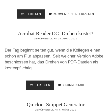
BUCH
WEITERLESEN
KOMMENTAR HINTERLASSEN
„FREIES
DEPLOYMENT“
Acrobat Reader DC: Drehen kostet?
VERÖFFENTLICHT 28. APRIL 2022
Der Tag beginnt selten gut, wenn die Kollegen einen
schon am Flur abpassen. Seit welcher Version Adobe
beschlossen hat, das Drehen von PDF-Dateien als
kostenpflichtig…
ACROBAT
WEITERLESEN
7 KOMMENTARE
READER
DC:
DREHEN
Quickie: Snippet Generator
KOSTET?
VERÖFFENTLICHT 7. MÄRZ 2022