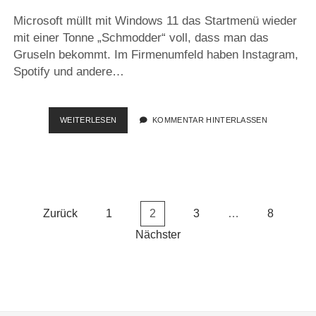
Microsoft müllt mit Windows 11 das Startmenü wieder
mit einer Tonne „Schmodder“ voll, dass man das
Gruseln bekommt. Im Firmenumfeld haben Instagram,
Spotify und andere…
POWERSHELL-
WEITERLESEN
KOMMENTAR HINTERLASSEN
QUICKIE:
LEERES
WINDOWS
11-
START-
MENÜ
Seitennummerierung
Zurück
1
2
3
…
8
der
Nächster
Beiträge