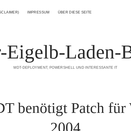
SCLAIMER)
IMPRESSUM
ÜBER DIESE SEITE
-Eigelb-Laden-
MDT-DEPLOYMENT, POWERSHELL UND INTERESSANTE IT
T benötigt Patch fü
2004