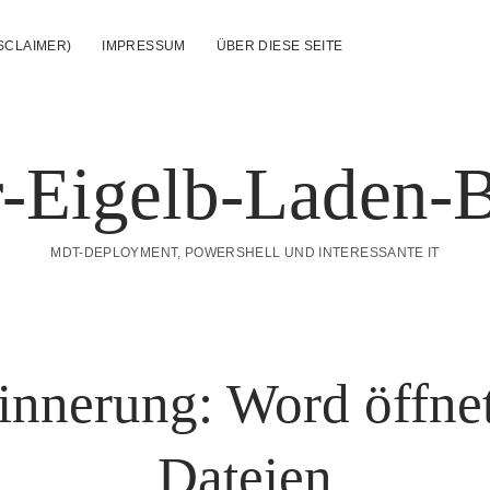
SCLAIMER)
IMPRESSUM
ÜBER DIESE SEITE
-Eigelb-Laden-
MDT-DEPLOYMENT, POWERSHELL UND INTERESSANTE IT
rinnerung: Word öffne
Dateien