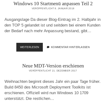
Windows 10 Startmenü anpassen Teil 2
VERÖFFENTLICHT 8. JANUAR 2018
Ausgangslage Da dieser Blog-Eintrag im 2. Halbjahr in
den TOP 5 gelandet ist und seitdem bei einem Kunden
der Bedarf nach mehr Anpassung bestand, gibt…
WINDOWS
WEITERLESEN
KOMMENTAR HINTERLASSEN
10
STARTMENÜ
ANPASSEN
Neue MDT-Version erschienen
TEIL
2
VERÖFFENTLICHT 21. DEZEMBER 2017
Weihnachten beginnt dieses Jahr ein paar Tage früher.
Build 8450 des Microsoft Deployment Toolkits ist
erschienen. Offiziell wird nun Windows 10 1709
unterstützt. Die restlichen…