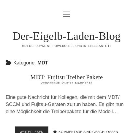
Menü
DATENSCHUTZERKLÄRUNG
öffnen
HAFTUNGSAUSSCHLUSS (DISCLAIMER)
Der-Eigelb-Laden-Blog
IMPRESSUM
MDT-DEPLOYMENT, POWERSHELL UND INTERESSANTE IT
ÜBER DIESE SEITE
Kategorie:
MDT
mastodon
MDT: Fujitsu Treiber Pakete
VERÖFFENTLICHT 23. MÄRZ 2018
Eine gute Nachricht für Kollegen, die mit dem MDT/
SCCM und Fujitsu-Geräten zu tun haben. Es gibt nun
eine Möglichkeit die Treiberpakete für die Modell…
MDT:
WEITERLESEN
KOMMENTARE SIND GESCHLOSSEN