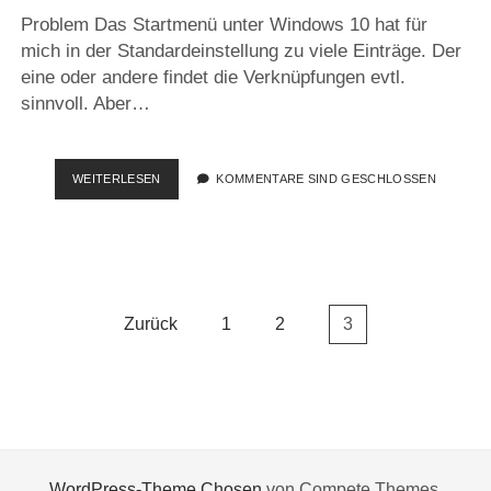
Problem Das Startmenü unter Windows 10 hat für
mich in der Standardeinstellung zu viele Einträge. Der
eine oder andere findet die Verknüpfungen evtl.
sinnvoll. Aber…
WINDOWS
WEITERLESEN
KOMMENTARE SIND GESCHLOSSEN
10
STARTMENÜ
BEREINIGEN
Seitennummerierung
Zurück
1
2
3
der
Beiträge
WordPress-Theme Chosen
von Compete Themes.