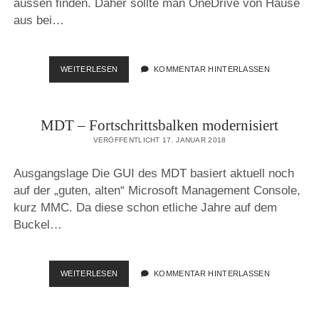
aussen finden. Daher sollte man OneDrive von Hause
aus bei…
MDT:
WEITERLESEN
KOMMENTAR HINTERLASSEN
ONEDRIVE
DEAKTIVIEREN
MDT – Fortschrittsbalken modernisiert
VERÖFFENTLICHT 17. JANUAR 2018
Ausgangslage Die GUI des MDT basiert aktuell noch
auf der „guten, alten“ Microsoft Management Console,
kurz MMC. Da diese schon etliche Jahre auf dem
Buckel…
MDT
WEITERLESEN
KOMMENTAR HINTERLASSEN
–
FORTSCHRITTSBALKEN
MODERNISIERT