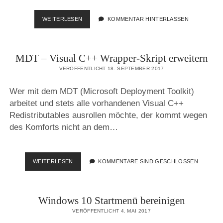
NEUE
WEITERLESEN
KOMMENTAR HINTERLASSEN
MDT-
VERSION
ERSCHIENEN
MDT – Visual C++ Wrapper-Skript erweitern
VERÖFFENTLICHT 18. SEPTEMBER 2017
Wer mit dem MDT (Microsoft Deployment Toolkit)
arbeitet und stets alle vorhandenen Visual C++
Redistributables ausrollen möchte, der kommt wegen
des Komforts nicht an dem…
MDT
WEITERLESEN
KOMMENTARE SIND GESCHLOSSEN
–
VISUAL
C++
Windows 10 Startmenü bereinigen
WRAPPER-
SKRIPT
VERÖFFENTLICHT 4. MAI 2017
ERWEITERN