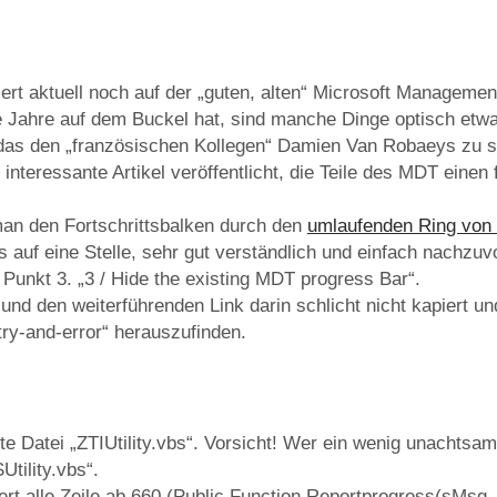
rt aktuell noch auf der „guten, alten“ Microsoft Manageme
e Jahre auf dem Buckel hat, sind manche Dinge optisch et
t das den „französischen Kollegen“ Damien Van Robaeys zu s
 interessante Artikel veröffentlicht, die Teile des MDT einen
an den Fortschrittsbalken durch den
umlaufenden Ring von
is auf eine Stelle, sehr gut verständlich und einfach nachzuv
n Punkt 3. „3 / Hide the existing MDT progress Bar“.
 und den weiterführenden Link darin schlicht nicht kapiert 
ry-and-error“ herauszufinden.
te Datei „ZTIUtility.vbs“. Vorsicht! Wer ein wenig unachtsam w
Utility.vbs“.
t alle Zeile ab 660 (Public Function Reportprogress(sMsg, 