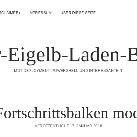
SCLAIMER)
IMPRESSUM
ÜBER DIESE SEITE
-Eigelb-Laden-
MDT-DEPLOYMENT, POWERSHELL UND INTERESSANTE IT
rtschrittsbalken mod
VERÖFFENTLICHT 17. JANUAR 2018