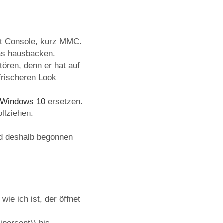
nt Console, kurz MMC.
was hausbacken.
tören, denn er hat auf
 frischeren Look
 Windows 10
ersetzen.
ollziehen.
und deshalb begonnen
ie ich ist, der öffnet
ipercent)) bis