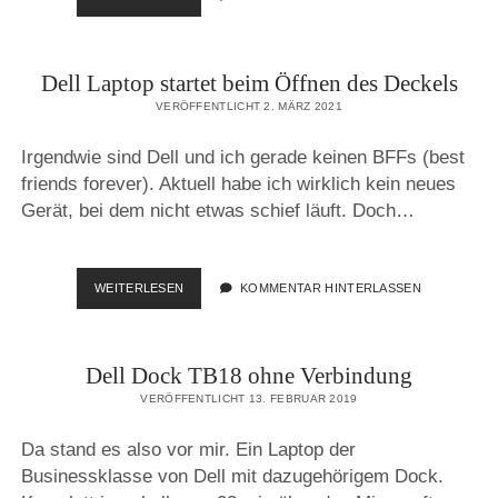
LAPTOP
STARTET
BEI
Dell Laptop startet beim Öffnen des Deckels
STROMZUFUHR
VERÖFFENTLICHT 2. MÄRZ 2021
Irgendwie sind Dell und ich gerade keinen BFFs (best
friends forever). Aktuell habe ich wirklich kein neues
Gerät, bei dem nicht etwas schief läuft. Doch…
DELL
WEITERLESEN
KOMMENTAR HINTERLASSEN
LAPTOP
STARTET
BEIM
Dell Dock TB18 ohne Verbindung
ÖFFNEN
DES
VERÖFFENTLICHT 13. FEBRUAR 2019
DECKELS
Da stand es also vor mir. Ein Laptop der
Businessklasse von Dell mit dazugehörigem Dock.