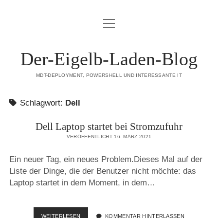
Menü
DATENSCHUTZERKLÄRUNG
öffnen
HAFTUNGSAUSSCHLUSS (DISCLAIMER)
Der-Eigelb-Laden-Blog
IMPRESSUM
MDT-DEPLOYMENT, POWERSHELL UND INTERESSANTE IT
ÜBER DIESE SEITE
Schlagwort:
Dell
mastodon
Dell Laptop startet bei Stromzufuhr
VERÖFFENTLICHT 16. MÄRZ 2021
Ein neuer Tag, ein neues Problem.Dieses Mal auf der
Liste der Dinge, die der Benutzer nicht möchte: das
Laptop startet in dem Moment, in dem…
DELL
WEITERLESEN
KOMMENTAR HINTERLASSEN