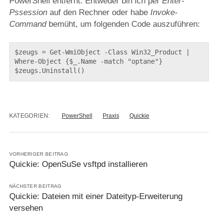
PowerShell entfernt. Entweder bin ich per
Enter-
Pssession
auf den Rechner oder habe
Invoke-
Command
bemüht, um folgenden Code auszuführen:
$zeugs = Get-WmiObject -Class Win32_Product | 
Where-Object {$_.Name -match "optane"}

KATEGORIEN:
PowerShell
Praxis
Quickie
VORHERIGER BEITRAG
Quickie: OpenSuSe vsftpd installieren
NÄCHSTER BEITRAG
Quickie: Dateien mit einer Dateityp-Erweiterung
versehen