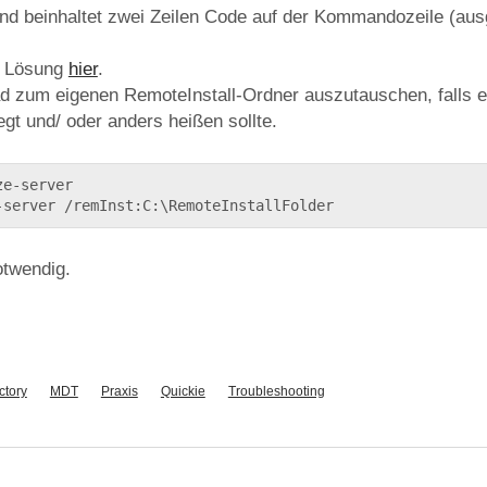
 und beinhaltet zwei Zeilen Code auf der Kommandozeile (aus
e Lösung
hier
.
fad zum eigenen RemoteInstall-Ordner auszutauschen, falls e
egt und/ oder anders heißen sollte.
e-server

-server /remInst:C:\RemoteInstallFolder
otwendig.
ctory
MDT
Praxis
Quickie
Troubleshooting