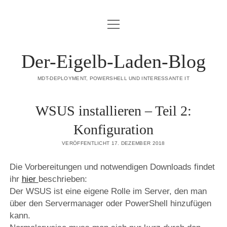
Menü
DATENSCHUTZERKLÄRUNG
öffnen
HAFTUNGSAUSSCHLUSS (DISCLAIMER)
Der-Eigelb-Laden-Blog
IMPRESSUM
MDT-DEPLOYMENT, POWERSHELL UND INTERESSANTE IT
ÜBER DIESE SEITE
WSUS installieren – Teil 2:
mastodon
Konfiguration
VERÖFFENTLICHT 17. DEZEMBER 2018
Die Vorbereitungen und notwendigen Downloads findet
ihr
hier
beschrieben:
Der WSUS ist eine eigene Rolle im Server, den man
über den Servermanager oder PowerShell hinzufügen
kann.