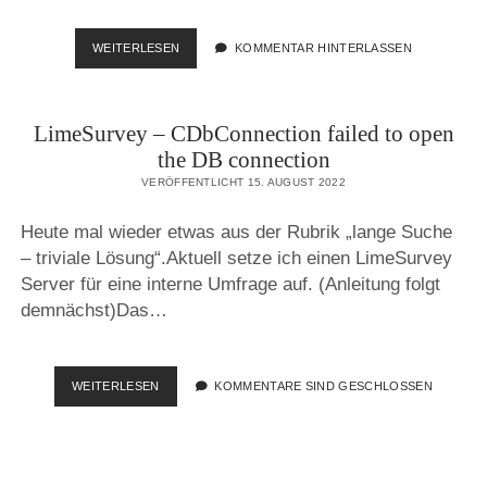
QUICKIE:
WEITERLESEN
KOMMENTAR HINTERLASSEN
LIMESURVEY
AUF
OPENSUSE
LimeSurvey – CDbConnection failed to open
15.4
the DB connection
VERÖFFENTLICHT 15. AUGUST 2022
Heute mal wieder etwas aus der Rubrik „lange Suche
– triviale Lösung“.Aktuell setze ich einen LimeSurvey
Server für eine interne Umfrage auf. (Anleitung folgt
demnächst)Das…
LIMESURVEY
WEITERLESEN
KOMMENTARE SIND GESCHLOSSEN
–
CDBCONNECTION
FAILED
TO