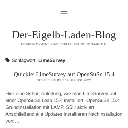
Menü
DATENSCHUTZERKLÄRUNG
öffnen
HAFTUNGSAUSSCHLUSS (DISCLAIMER)
Der-Eigelb-Laden-Blog
IMPRESSUM
MDT-DEPLOYMENT, POWERSHELL UND INTERESSANTE IT
ÜBER DIESE SEITE
Schlagwort:
LimeSurvey
mastodon
Quickie: LimeSurvey auf OpenSuSe 15.4
VERÖFFENTLICHT 19. AUGUST 2022
Hier eine Schnellanleitung, wie man LimeSurvey auf
einer OpenSuSe Leap 15.4 installiert. OpenSuSe 15.4
Grundinstallation mit LAMP, SSH aktiviert
Anschließend alle Updates installieren Nachinstallation
von:…