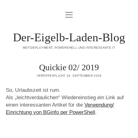
Menü
DATENSCHUTZERKLÄRUNG
öffnen
HAFTUNGSAUSSCHLUSS (DISCLAIMER)
Der-Eigelb-Laden-Blog
IMPRESSUM
MDT-DEPLOYMENT, POWERSHELL UND INTERESSANTE IT
ÜBER DIESE SEITE
Quickie 02/ 2019
mastodon
VERÖFFENTLICHT 16. SEPTEMBER 2019
So, Urlaubszeit ist rum.
Als „leichtverdaulichen“ Wiedereinstieg ein Link auf
einen interessanten Artikel für die
Verwendung/
Einrichtung von BGinfo per PowerShell
.