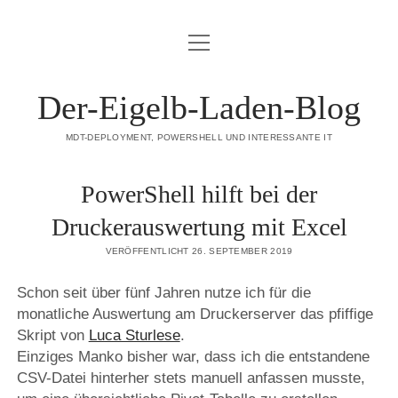
Menü
DATENSCHUTZERKLÄRUNG
öffnen
HAFTUNGSAUSSCHLUSS (DISCLAIMER)
Der-Eigelb-Laden-Blog
IMPRESSUM
MDT-DEPLOYMENT, POWERSHELL UND INTERESSANTE IT
ÜBER DIESE SEITE
PowerShell hilft bei der
mastodon
Druckerauswertung mit Excel
VERÖFFENTLICHT 26. SEPTEMBER 2019
Schon seit über fünf Jahren nutze ich für die
monatliche Auswertung am Druckerserver das pfiffige
Skript von
Luca Sturlese
.
Einziges Manko bisher war, dass ich die entstandene
CSV-Datei hinterher stets manuell anfassen musste,