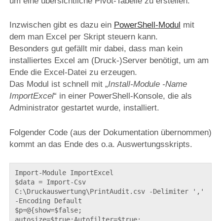
um eine übersichtliche Pivot-Tabelle zu erstellen.
Inzwischen gibt es dazu ein
PowerShell-Modul
mit
dem man Excel per Skript steuern kann.
Besonders gut gefällt mir dabei, dass man kein
installiertes Excel am (Druck-)Server benötigt, um am
Ende die Excel-Datei zu erzeugen.
Das Modul ist schnell mit „
Install-Module -Name
ImportExcel
“ in einer PowerShell-Konsole, die als
Administrator gestartet wurde, installiert.
Folgender Code (aus der Dokumentation übernommen)
kommt an das Ende des o.a. Auswertungsskripts.
Import-Module ImportExcel

$data = Import-Csv 
C:\Druckauswertung\PrintAudit.csv -Delimiter ',' 
-Encoding Default

$p=@{show=$false; 
autosize=$true;Autofilter=$true; 