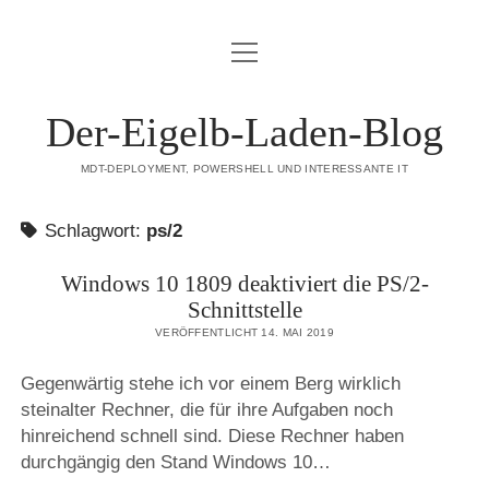
Menü
DATENSCHUTZERKLÄRUNG
öffnen
HAFTUNGSAUSSCHLUSS (DISCLAIMER)
Der-Eigelb-Laden-Blog
IMPRESSUM
MDT-DEPLOYMENT, POWERSHELL UND INTERESSANTE IT
ÜBER DIESE SEITE
Schlagwort:
ps/2
mastodon
Windows 10 1809 deaktiviert die PS/2-
Schnittstelle
VERÖFFENTLICHT 14. MAI 2019
Gegenwärtig stehe ich vor einem Berg wirklich
steinalter Rechner, die für ihre Aufgaben noch
hinreichend schnell sind. Diese Rechner haben
durchgängig den Stand Windows 10…