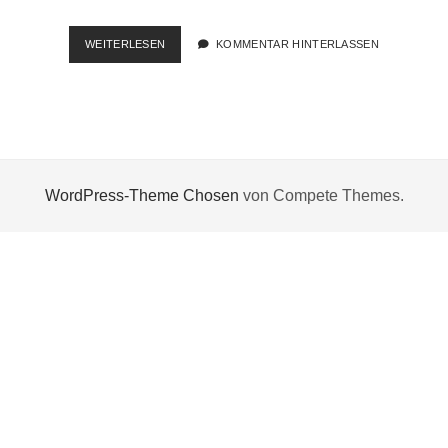
WINDOWS
WEITERLESEN
KOMMENTAR HINTERLASSEN
10
1809
DEAKTIVIERT
DIE
PS/2-
SCHNITTSTELLE
WordPress-Theme Chosen
von Compete Themes.