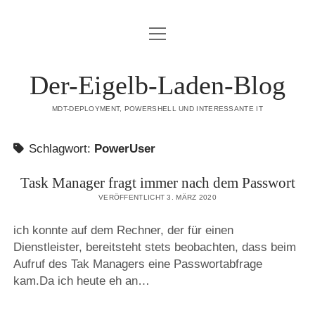
Menü
DATENSCHUTZERKLÄRUNG
öffnen
HAFTUNGSAUSSCHLUSS (DISCLAIMER)
Der-Eigelb-Laden-Blog
IMPRESSUM
MDT-DEPLOYMENT, POWERSHELL UND INTERESSANTE IT
ÜBER DIESE SEITE
Schlagwort:
PowerUser
mastodon
Task Manager fragt immer nach dem Passwort
VERÖFFENTLICHT 3. MÄRZ 2020
ich konnte auf dem Rechner, der für einen
Dienstleister, bereitsteht stets beobachten, dass beim
Aufruf des Tak Managers eine Passwortabfrage
kam.Da ich heute eh an…