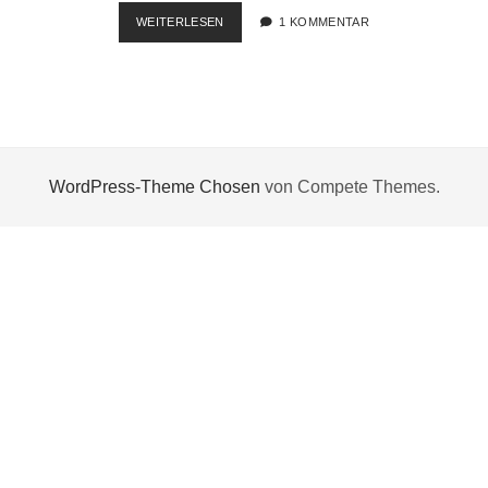
TASK
WEITERLESEN
1 KOMMENTAR
MANAGER
FRAGT
IMMER
NACH
DEM
PASSWORT
WordPress-Theme Chosen
von Compete Themes.