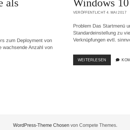
 als
Windows 10 
VERÖFFENTLICHT 4. MAI 2017
Problem Das Startmenü un
Standardeinstellung zu vie
Verknüpfungen evtl. sinnv
ers zum Deployment von
ne wachsende Anzahl von
WINDOWS
WEITERLESEN
KOM
10
STARTMEN
BEREINIGE
WordPress-Theme Chosen
von Compete Themes.