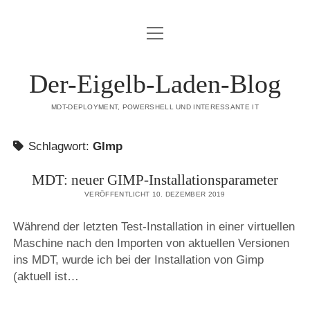
Menü
DATENSCHUTZERKLÄRUNG
öffnen
HAFTUNGSAUSSCHLUSS (DISCLAIMER)
Der-Eigelb-Laden-Blog
IMPRESSUM
MDT-DEPLOYMENT, POWERSHELL UND INTERESSANTE IT
ÜBER DIESE SEITE
Schlagwort:
GImp
mastodon
MDT: neuer GIMP-Installationsparameter
VERÖFFENTLICHT 10. DEZEMBER 2019
Während der letzten Test-Installation in einer virtuellen
Maschine nach den Importen von aktuellen Versionen
ins MDT, wurde ich bei der Installation von Gimp
(aktuell ist…