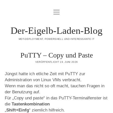
Menü
DATENSCHUTZERKLÄRUNG
öffnen
HAFTUNGSAUSSCHLUSS (DISCLAIMER)
Der-Eigelb-Laden-Blog
IMPRESSUM
MDT-DEPLOYMENT, POWERSHELL UND INTERESSANTE IT
ÜBER DIESE SEITE
PuTTY – Copy und Paste
mastodon
VERÖFFENTLICHT 19. JUNI 2026
Jüngst hatte ich etliche Zeit mit PuTTY zur
Administration von Linux VMs verbracht.
Wenn man das nicht so oft macht, tauchen Fragen in
der Benutzung auf.
Für „Copy und paste“ in das PuTTY-Terminalfenster ist
die
Tastenkombination
„
Shift+Einfg
“ ziemlich hilfreich.