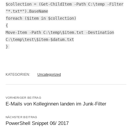
$collection = (Get-ChildItem -Path C:\temp -Filter
"*.txt*").BaseName
foreach ($item in $collection)
{
Move-Item -Path C:\temp\$item.txt -Destination
C:\temp\test\$item-$datum.txt
}
KATEGORIEN:
Uncategorized
VORHERIGER BEITRAG
E-Mails von Kolleginnen landen im Junk-Filter
NÄCHSTER BEITRAG
PowerShell Snippet 06/ 2017