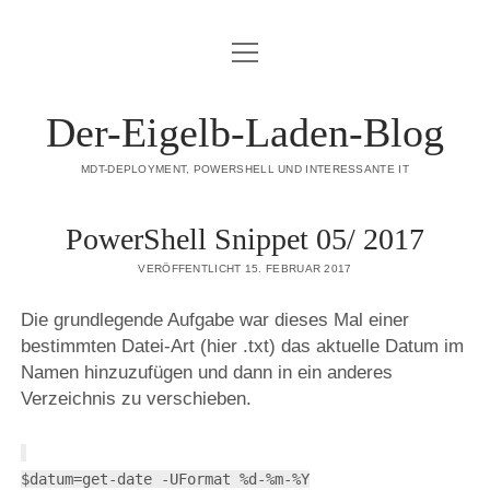
Menü
DATENSCHUTZERKLÄRUNG
öffnen
HAFTUNGSAUSSCHLUSS (DISCLAIMER)
Der-Eigelb-Laden-Blog
IMPRESSUM
MDT-DEPLOYMENT, POWERSHELL UND INTERESSANTE IT
ÜBER DIESE SEITE
PowerShell Snippet 05/ 2017
mastodon
VERÖFFENTLICHT 15. FEBRUAR 2017
Die grundlegende Aufgabe war dieses Mal einer
bestimmten Datei-Art (hier .txt) das aktuelle Datum im
Namen hinzuzufügen und dann in ein anderes
Verzeichnis zu verschieben.
$datum=get-date -UFormat %d-%m-%Y