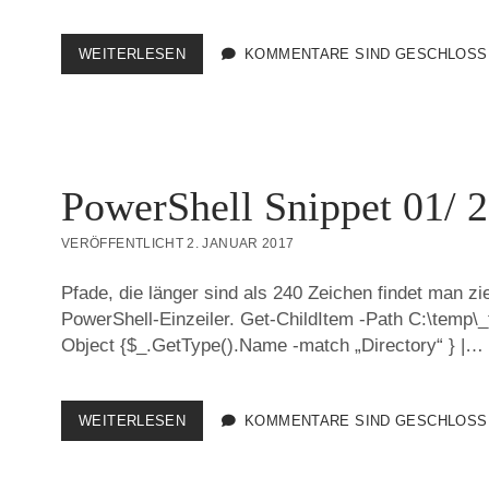
POWERSHELL
WEITERLESEN
KOMMENTARE SIND GESCHLOSS
SNIPPET
03/
2017
PowerShell Snippet 01/ 
VERÖFFENTLICHT 2. JANUAR 2017
Pfade, die länger sind als 240 Zeichen findet man z
PowerShell-Einzeiler. Get-ChildItem -Path C:\temp\
Object {$_.GetType().Name -match „Directory“ } |…
POWERSHELL
WEITERLESEN
KOMMENTARE SIND GESCHLOSS
SNIPPET
01/
2017