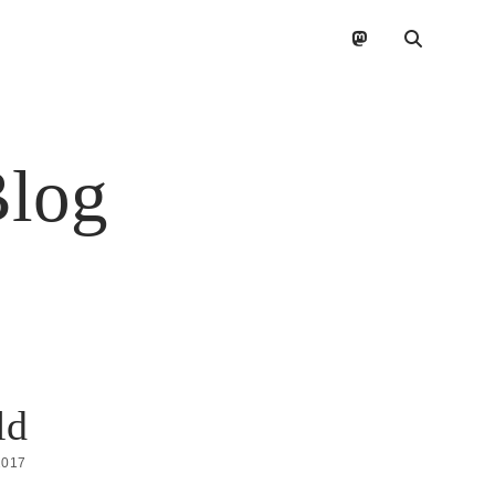
mastodon
Blog
ld
2017