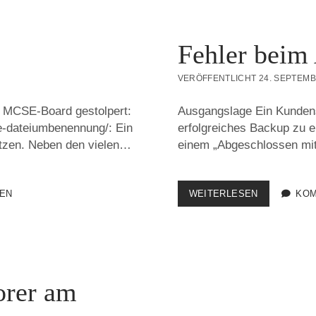
Fehler beim 
VERÖFFENTLICHT 24. SEPTEMB
n MCSE-Board gestolpert:
Ausgangslage Ein Kundense
e-dateiumbenennung/: Ein
erfolgreiches Backup zu e
setzen. Neben den vielen…
einem „Abgeschlossen mit
FEHLER
EN
WEITERLESEN
KOM
BEIM
AUFZÄHLEN
DER
DATEIEN
orer am