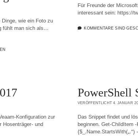
Für Freunde der Microsoft
interessant sein: https:/
 Dinge, wie ein Foto zu
g fühlt man sich als…
KOMMENTARE SIND GES
EN
2017
PowerShell 
VERÖFFENTLICHT 4. JANUAR 2
Veaam-Konfiguration zur
Das Snippet findet und lös
er Hosenträger- und
beginnen. Get-ChildItem -
{$_.Name.StartsWith(„.“) 