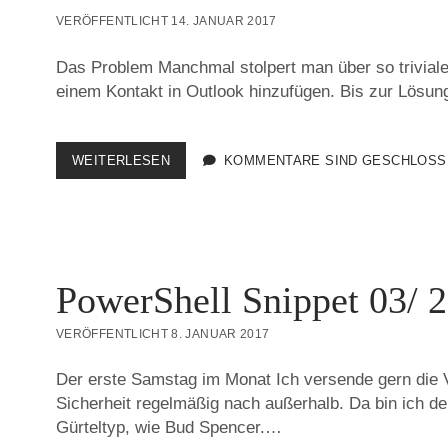
Blog
VERÖFFENTLICHT 14. JANUAR 2017
Beiträge
Das Problem Manchmal stolpert man über so triviale
einem Kontakt in Outlook hinzufügen. Bis zur Lösun
IN
WEITERLESEN
KOMMENTARE SIND GESCHLOSS
„OUTLOOK
2016“
NACHTRÄGLICH
EIN
BILD
ZUM
PowerShell Snippet 03/ 
KONTAKT
HINZUFÜGEN
VERÖFFENTLICHT 8. JANUAR 2017
Der erste Samstag im Monat Ich versende gern die 
Sicherheit regelmäßig nach außerhalb. Da bin ich d
Gürteltyp, wie Bud Spencer.…