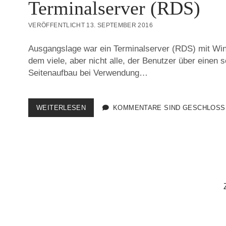
Terminalserver (RDS)
VERÖFFENTLICHT 13. SEPTEMBER 2016
Ausgangslage war ein Terminalserver (RDS) mit Wi
dem viele, aber nicht alle, der Benutzer über einen
Seitenaufbau bei Verwendung…
LANGSAMER
WEITERLESEN
KOMMENTARE SIND GESCHLOSS
INTERNET
EXPLORER
AM
TERMINALSERVER
(RDS)
Seitennummerierung
der
Beiträge