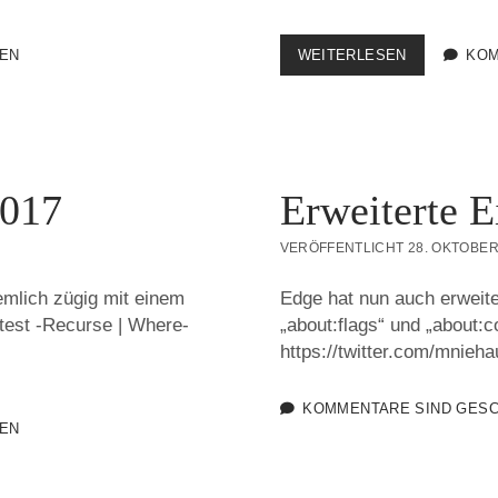
POWERSHE
EN
WEITERLESEN
KOM
SNIPPET
02/
2017
2017
Erweiterte E
VERÖFFENTLICHT 28. OKTOBER
iemlich zügig mit einem
Edge hat nun auch erweite
_test -Recurse | Where-
„about:flags“ und „about:c
https://twitter.com/mnie
KOMMENTARE SIND GES
EN