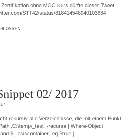
 Zertifikation ohne MOC-Kurs dürfte dieser Tweet
/twitter.com/STT42/status/818414548940103684
CHLOSSEN
Snippet 02/ 2017
017
cht rekursiv alle Verzeichnisse, die mit einem Punkt
Path ‚C:\temp\_test‘ -recurse | Where-Object
-and $_.psiscontainer -eq $true }…