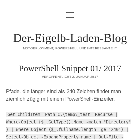
Menü
DATENSCHUTZERKLÄRUNG
öffnen
HAFTUNGSAUSSCHLUSS (DISCLAIMER)
Der-Eigelb-Laden-Blog
IMPRESSUM
MDT-DEPLOYMENT, POWERSHELL UND INTERESSANTE IT
ÜBER DIESE SEITE
PowerShell Snippet 01/ 2017
mastodon
VERÖFFENTLICHT 2. JANUAR 2017
Pfade, die länger sind als 240 Zeichen findet man
ziemlich zügig mit einem PowerShell-Einzeiler.
Get-ChildItem -Path C:\temp\_test -Recurse |
Where-Object {$_.GetType().Name -match "Directory"
} | Where-Object {$_.fullname.length -ge '240'} |
Select-Object -ExpandProperty name | Out-File -