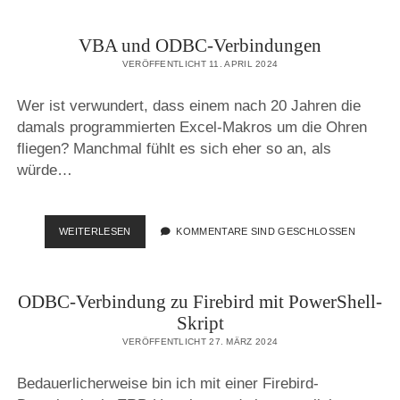
ENDET
MIT
VBA und ODBC-Verbindungen
ERROR
1618
VERÖFFENTLICHT 11. APRIL 2024
Wer ist verwundert, dass einem nach 20 Jahren die
damals programmierten Excel-Makros um die Ohren
fliegen? Manchmal fühlt es sich eher so an, als
würde…
VBA
WEITERLESEN
KOMMENTARE SIND GESCHLOSSEN
UND
ODBC-
VERBINDUNGEN
ODBC-Verbindung zu Firebird mit PowerShell-
Skript
VERÖFFENTLICHT 27. MÄRZ 2024
Bedauerlicherweise bin ich mit einer Firebird-