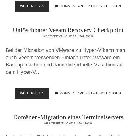
PUTTY
WEITERLESEN
KOMMENTARE SIND GESCHLOSSEN
–
COPY
UND
Unlöschbarer Veeam Recovery Checkpoint
PASTE
VERÖFFENTLICHT 21. MAI 2026
Bei der Migration von VMware zu Hyper-V kann man
auch Veeam verwenden.Einfach unter VMware ein
Backup machen und dann die virtuelle Maschine auf
dem Hyper-V…
UNLÖSCHBARER
WEITERLESEN
KOMMENTARE SIND GESCHLOSSEN
VEEAM
RECOVERY
CHECKPOINT
Domänen-Migration eines Terminalservers
VERÖFFENTLICHT 1. MAI 2026