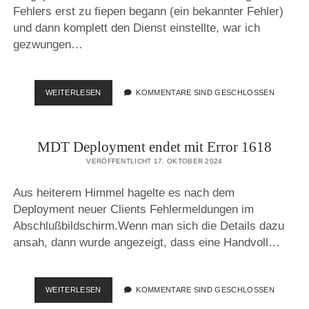
Fehlers erst zu fiepen begann (ein bekannter Fehler)
und dann komplett den Dienst einstellte, war ich
gezwungen…
FRITZ!BOX
WEITERLESEN
KOMMENTARE SIND GESCHLOSSEN
TELEFONBUCH
LÄSST
SICH
MDT Deployment endet mit Error 1618
NICHT
WIEDERHERSTELLEN
VERÖFFENTLICHT 17. OKTOBER 2024
Aus heiterem Himmel hagelte es nach dem
Deployment neuer Clients Fehlermeldungen im
Abschlußbildschirm.Wenn man sich die Details dazu
ansah, dann wurde angezeigt, dass eine Handvoll…
MDT
WEITERLESEN
KOMMENTARE SIND GESCHLOSSEN
DEPLOYMENT