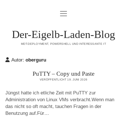
Menü
DATENSCHUTZERKLÄRUNG
öffnen
HAFTUNGSAUSSCHLUSS (DISCLAIMER)
Der-Eigelb-Laden-Blog
IMPRESSUM
MDT-DEPLOYMENT, POWERSHELL UND INTERESSANTE IT
ÜBER DIESE SEITE
Autor:
oberguru
mastodon
PuTTY – Copy und Paste
VERÖFFENTLICHT 19. JUNI 2026
Jüngst hatte ich etliche Zeit mit PuTTY zur
Administration von Linux VMs verbracht.Wenn man
das nicht so oft macht, tauchen Fragen in der
Benutzung auf.Für…