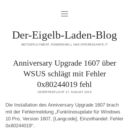
Menü
DATENSCHUTZERKLÄRUNG
öffnen
HAFTUNGSAUSSCHLUSS (DISCLAIMER)
Der-Eigelb-Laden-Blog
IMPRESSUM
MDT-DEPLOYMENT, POWERSHELL UND INTERESSANTE IT
ÜBER DIESE SEITE
Anniversary Upgrade 1607 über
mastodon
WSUS schlägt mit Fehler
0x80244019 fehl
VERÖFFENTLICHT 27. AUGUST 2016
Die Installation des Anniversary Upgrade 1607 brach
mit der Fehlermeldung „Funktinosupdate für Windows
10 Pro, Version 1607, [Langcode], Einzelhandel: Fehler
0x80244019“.