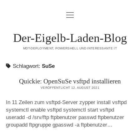
Menü
DATENSCHUTZERKLÄRUNG
öffnen
HAFTUNGSAUSSCHLUSS (DISCLAIMER)
Der-Eigelb-Laden-Blog
IMPRESSUM
MDT-DEPLOYMENT, POWERSHELL UND INTERESSANTE IT
ÜBER DIESE SEITE
Schlagwort:
SuSe
mastodon
Quickie: OpenSuSe vsftpd installieren
VERÖFFENTLICHT 12. AUGUST 2021
In 11 Zeilen zum vsftpd-Server zypper install vsftpd
systemctl enable vsftpd systemctl start vsftpd
useradd -d /srv/ftp ftpbenutzer passwd ftpbenutzer
groupadd ftpgruppe gpasswd -a ftpbenutzer…