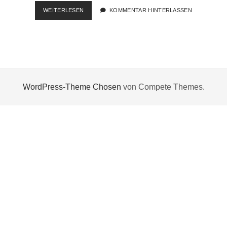
ACROBAT/
WEITERLESEN
KOMMENTAR HINTERLASSEN
READER
FEHLER
523:523
WordPress-Theme Chosen
von Compete Themes.