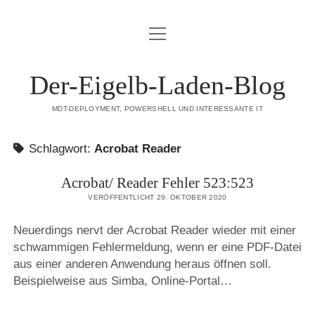
Menü
DATENSCHUTZERKLÄRUNG
öffnen
HAFTUNGSAUSSCHLUSS (DISCLAIMER)
Der-Eigelb-Laden-Blog
IMPRESSUM
MDT-DEPLOYMENT, POWERSHELL UND INTERESSANTE IT
ÜBER DIESE SEITE
Schlagwort:
Acrobat Reader
mastodon
Acrobat/ Reader Fehler 523:523
VERÖFFENTLICHT 29. OKTOBER 2020
Neuerdings nervt der Acrobat Reader wieder mit einer
schwammigen Fehlermeldung, wenn er eine PDF-Datei
aus einer anderen Anwendung heraus öffnen soll.
Beispielweise aus Simba, Online-Portal…