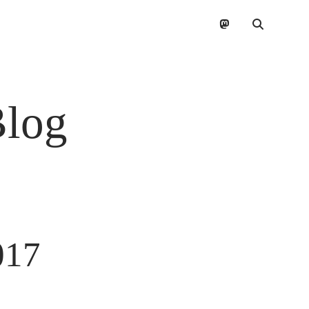
mastodon
Blog
017