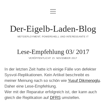
Menü
DATENSCHUTZERKLÄRUNG
öffnen
HAFTUNGSAUSSCHLUSS (DISCLAIMER)
Der-Eigelb-Laden-Blog
IMPRESSUM
MDT-DEPLOYMENT, POWERSHELL UND INTERESSANTE IT
ÜBER DIESE SEITE
Lese-Empfehlung 03/ 2017
mastodon
VERÖFFENTLICHT 15. NOVEMBER 2017
In der letzten Zeit hatte ich einige Fälle von defekter
Sysvol-Replikationen. Kein Artikel beschreibt es
meiner Meinung nach so schön wie
Yusuf Dikmenoglu
.
Daher eine Lese-Empfehlung.
Wer mit der Reparatur erfolgreich ist, der kann auch
gleich die Replikation auf
DFRS
umstellen.