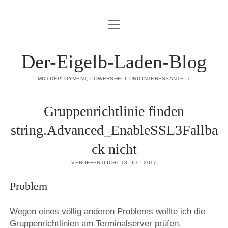
Menü
DATENSCHUTZERKLÄRUNG
öffnen
HAFTUNGSAUSSCHLUSS (DISCLAIMER)
Der-Eigelb-Laden-Blog
IMPRESSUM
MDT-DEPLOYMENT, POWERSHELL UND INTERESSANTE IT
ÜBER DIESE SEITE
Gruppenrichtlinie finden
mastodon
string.Advanced_EnableSSL3Fallba
ck nicht
VERÖFFENTLICHT 18. JULI 2017
Problem
Wegen eines völlig anderen Problems wollte ich die
Gruppenrichtlinien am Terminalserver prüfen.