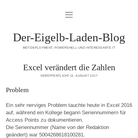
Menü
DATENSCHUTZERKLÄRUNG
öffnen
HAFTUNGSAUSSCHLUSS (DISCLAIMER)
Der-Eigelb-Laden-Blog
IMPRESSUM
MDT-DEPLOYMENT, POWERSHELL UND INTERESSANTE IT
ÜBER DIESE SEITE
Excel verändert die Zahlen
mastodon
VERÖFFENTLICHT 11. AUGUST 2017
Problem
Ein sehr nerviges Problem tauchte heute in Excel 2016
auf, während ein Kollege begann Seriennummern für
Access Points zu dokumentieren.
Die Seriennummer (Name von der Redaktion
geändert) war 5004268618100281.