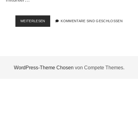
MICROSOFT
WEITERLESEN
KOMMENTARE SIND GESCHLOSSEN
CERTIFIED
SOLUTIONS
ASSOCIATE
(MCSA):
WINDOWS
SERVER
2016
WordPress-Theme Chosen
von Compete Themes.