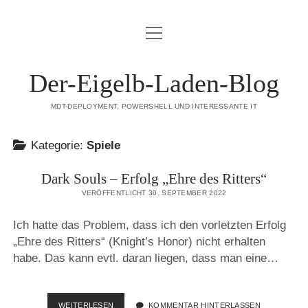
Menü
DATENSCHUTZERKLÄRUNG
öffnen
HAFTUNGSAUSSCHLUSS (DISCLAIMER)
Der-Eigelb-Laden-Blog
IMPRESSUM
MDT-DEPLOYMENT, POWERSHELL UND INTERESSANTE IT
ÜBER DIESE SEITE
Kategorie:
Spiele
mastodon
Dark Souls – Erfolg „Ehre des Ritters“
VERÖFFENTLICHT 30. SEPTEMBER 2022
Ich hatte das Problem, dass ich den vorletzten Erfolg
„Ehre des Ritters“ (Knight’s Honor) nicht erhalten
habe. Das kann evtl. daran liegen, dass man eine…
DARK
WEITERLESEN
KOMMENTAR HINTERLASSEN